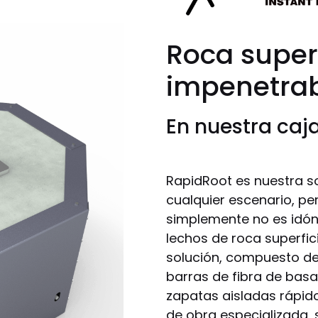
Roca superf
impenetra
En nuestra caj
RapidRoot es nuestra so
cualquier escenario, pe
simplemente no es idó
lechos de roca superfic
solución, compuesto d
barras de fibra de basa
zapatas aisladas rápid
de obra especializada,