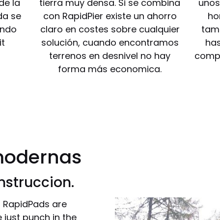
de la
tierra muy densa. Si se combina
unos
da se
con RapidPier existe un ahorro
ho
ando
claro en costes sobre cualquier
tam
it
solución, cuando encontramos
ha
terrenos en desnivel no hay
compa
forma más economica.
modernas
nstruccion.
, RapidPads are
 just punch in the