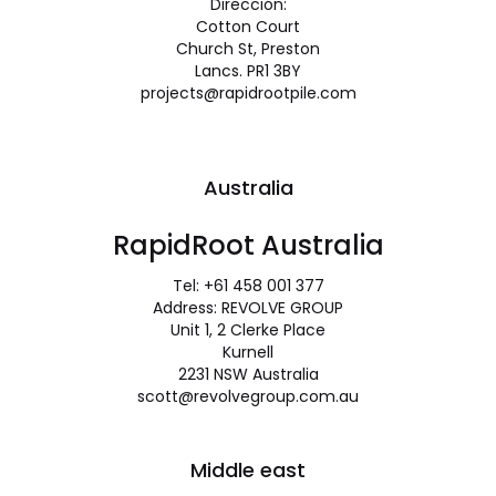
Dirección:
Cotton Court
Church St, Preston
Lancs. PR1 3BY
projects@rapidrootpile.com
Australia
RapidRoot Australia
Tel: +61 458 001 377
Address: REVOLVE GROUP
Unit 1, 2 Clerke Place
Kurnell
2231 NSW Australia
scott@revolvegroup.com.au
Middle east