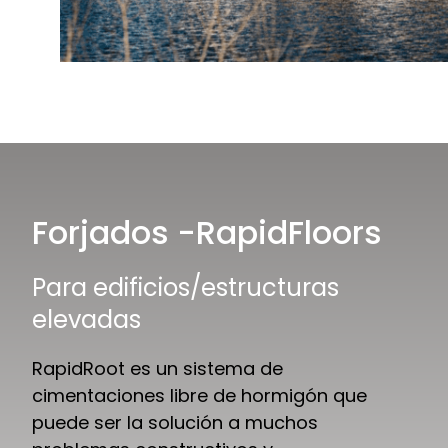
Forjados -RapidFloors
Para edificios/estructuras
elevadas
RapidRoot es un sistema de
cimentaciones libre de hormigón que
puede ser la solución a muchos