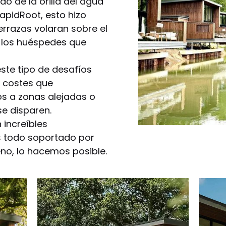
ado de la orilla del agua
apidRoot, esto hizo
errazas volaran sobre el
 los huéspedes que
ste tipo de desafíos
s costes que
s a zonas alejadas o
e disparen.
 increíbles
 todo soportado por
no, lo hacemos posible.